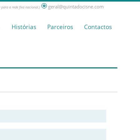
geral@quintadocisne.com
para a rede fixa nacional.)
a
Histórias
Parceiros
Contactos