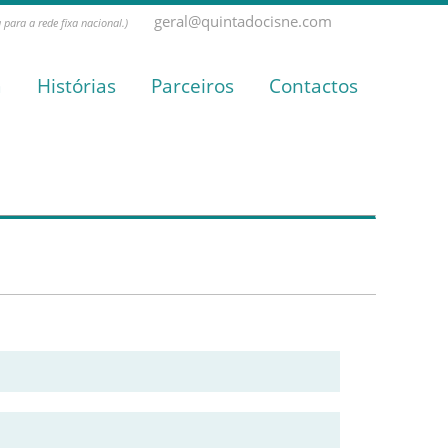
geral@quintadocisne.com
para a rede fixa nacional.)
a
Histórias
Parceiros
Contactos