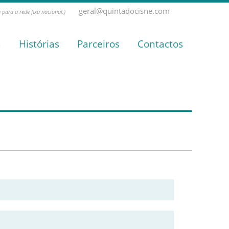
geral@quintadocisne.com
para a rede fixa nacional.)
a
Histórias
Parceiros
Contactos