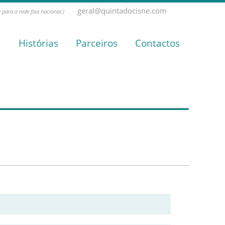
geral@quintadocisne.com
para a rede fixa nacional.)
a
Histórias
Parceiros
Contactos