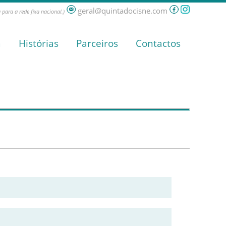
geral@quintadocisne.com
para a rede fixa nacional.)
a
Histórias
Parceiros
Contactos