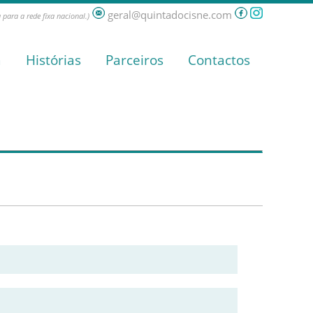
geral@quintadocisne.com
para a rede fixa nacional.)
a
Histórias
Parceiros
Contactos