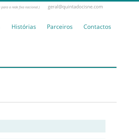
geral@quintadocisne.com
para a rede fixa nacional.)
a
Histórias
Parceiros
Contactos