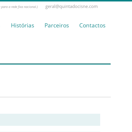
geral@quintadocisne.com
para a rede fixa nacional.)
a
Histórias
Parceiros
Contactos