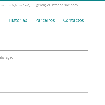
geral@quintadocisne.com
para a rede fixa nacional.)
a
Histórias
Parceiros
Contactos
tisfação.