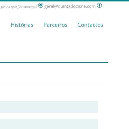
geral@quintadocisne.com
para a rede fixa nacional.)
a
Histórias
Parceiros
Contactos