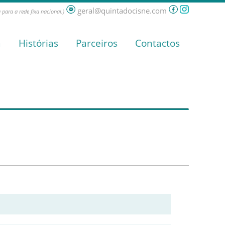
geral@quintadocisne.com
para a rede fixa nacional.)
a
Histórias
Parceiros
Contactos