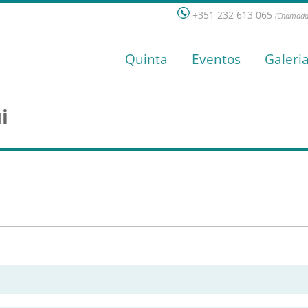
+351 232 613 065
(Chamada 
Quinta
Eventos
Galeri
i