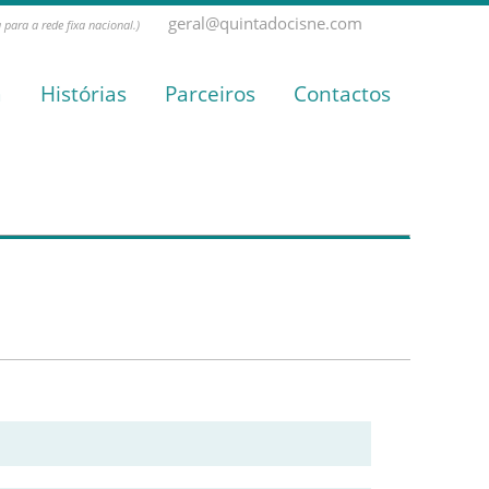
geral@quintadocisne.com
para a rede fixa nacional.)
a
Histórias
Parceiros
Contactos