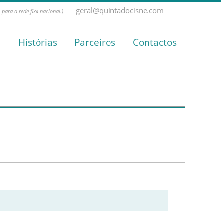
geral@quintadocisne.com
para a rede fixa nacional.)
a
Histórias
Parceiros
Contactos