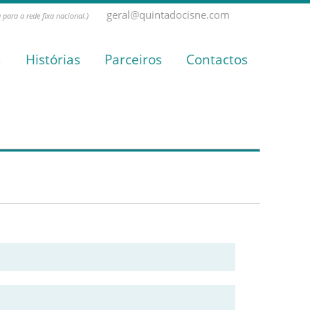
geral@quintadocisne.com
para a rede fixa nacional.)
a
Histórias
Parceiros
Contactos