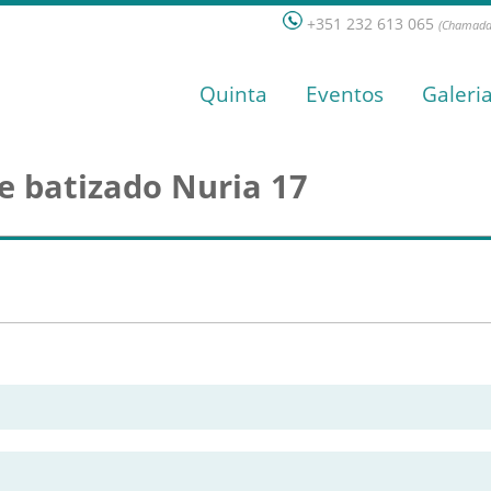
+351 232 613 065
(Chamada 
Quinta
Eventos
Galeri
e batizado Nuria 17