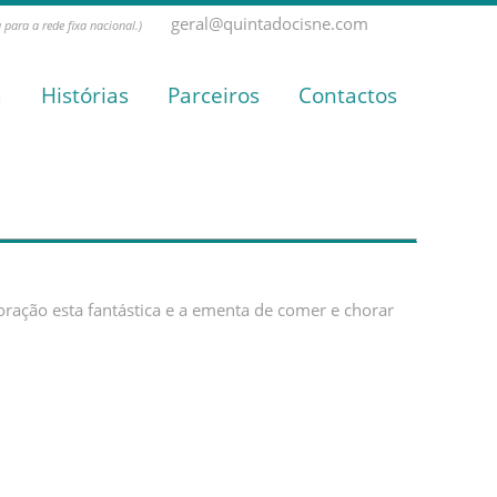
geral@quintadocisne.com
para a rede fixa nacional.)
a
Histórias
Parceiros
Contactos
ação esta fantástica e a ementa de comer e chorar