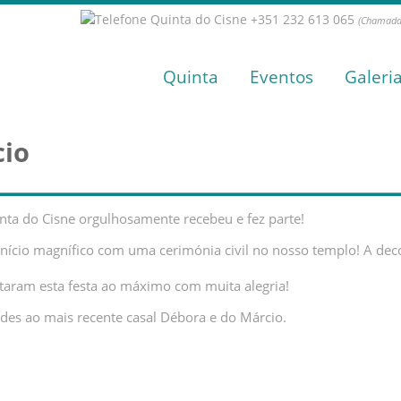
+351 232 613 065
(Chamada 
Quinta
Eventos
Galeri
cio
ta do Cisne orgulhosamente recebeu e fez parte!
cio magnífico com uma cerimónia civil no nosso templo! A decor
itaram esta festa ao máximo com muita alegria!
ades ao mais recente casal Débora e do Márcio.