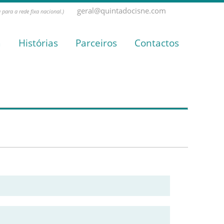
geral@quintadocisne.com
para a rede fixa nacional.)
a
Histórias
Parceiros
Contactos