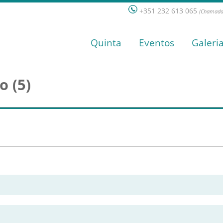
+351 232 613 065
(Chamada 
Quinta
Eventos
Galeri
 (5)