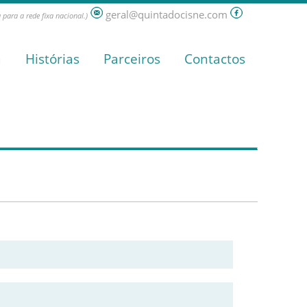
geral@quintadocisne.com
para a rede fixa nacional.)
a
Histórias
Parceiros
Contactos