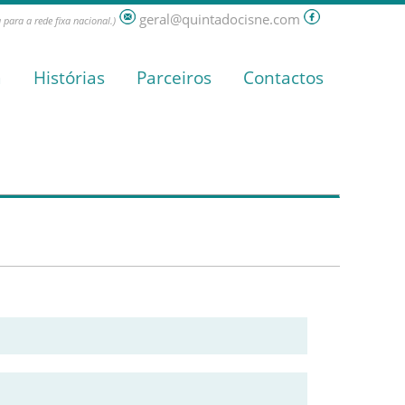
geral@quintadocisne.com
para a rede fixa nacional.)
a
Histórias
Parceiros
Contactos