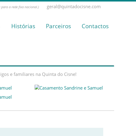
geral@quintadocisne.com
para a rede fixa nacional.)
a
Histórias
Parceiros
Contactos
gos e familiares na Quinta do Cisne!