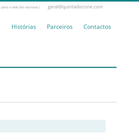
geral@quintadocisne.com
para a rede fixa nacional.)
a
Histórias
Parceiros
Contactos