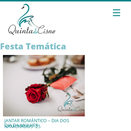
Festa Temática
JANTAR ROMÂNTICO – DIA DOS
DIA DA MULHER
NAMORADOS´25