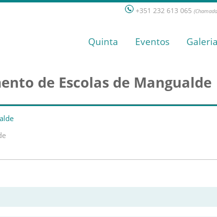
+351 232 613 065
(Chamada 
Quinta
Eventos
Galeri
ento de Escolas de Mangualde
de