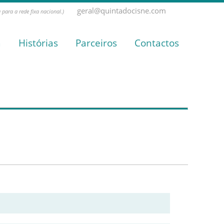
geral@quintadocisne.com
para a rede fixa nacional.)
a
Histórias
Parceiros
Contactos