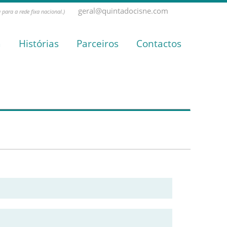
geral@quintadocisne.com
para a rede fixa nacional.)
a
Histórias
Parceiros
Contactos