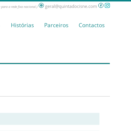
geral@quintadocisne.com
para a rede fixa nacional.)
a
Histórias
Parceiros
Contactos