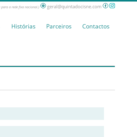
geral@quintadocisne.com
para a rede fixa nacional.)
a
Histórias
Parceiros
Contactos