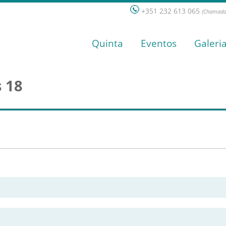
+351 232 613 065
(Chamada 
Quinta
Eventos
Galeri
 18