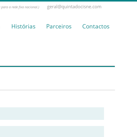
geral@quintadocisne.com
para a rede fixa nacional.)
a
Histórias
Parceiros
Contactos