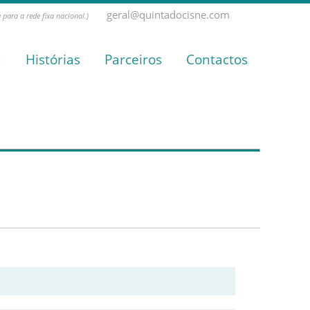
geral@quintadocisne.com
para a rede fixa nacional.)
a
Histórias
Parceiros
Contactos