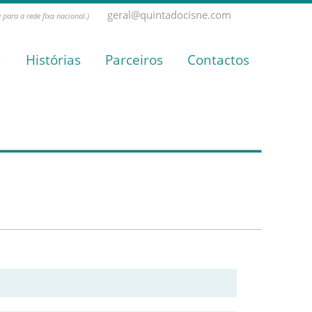
geral@quintadocisne.com
para a rede fixa nacional.)
a
Histórias
Parceiros
Contactos