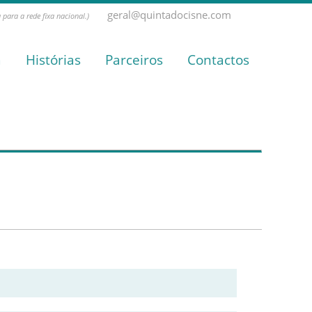
geral@quintadocisne.com
para a rede fixa nacional.)
a
Histórias
Parceiros
Contactos